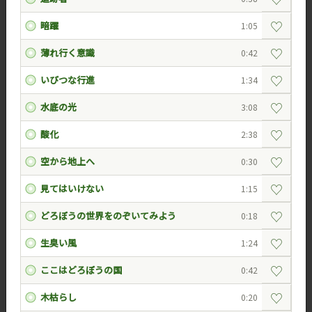
♡
暗躍
1:05
♡
薄れ行く意識
0:42
♡
いびつな行進
1:34
♡
水底の光
3:08
♡
酸化
2:38
♡
空から地上へ
0:30
♡
見てはいけない
1:15
♡
どろぼうの世界をのぞいてみよう
0:18
♡
生臭い風
1:24
♡
ここはどろぼうの国
0:42
♡
木枯らし
0:20