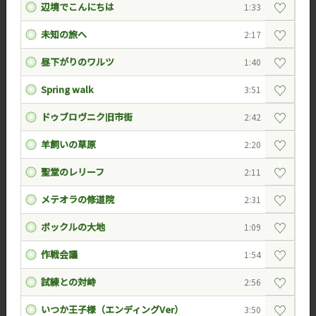
♡
辺境でこんにちは
1:33
♡
未知の旅へ
2:17
♡
昼下がりのワルツ
1:40
♡
Spring walk
3:51
♡
ドゥブロヴニク旧市街
2:42
♡
羊飼いの草原
2:20
♡
聖堂のレリーフ
2:11
♡
メテオラの修道院
2:31
♡
ポックルの大地
1:09
♡
作戦会議
1:54
♡
試練との対峙
2:56
♡
いつか王子様（エンディングVer）
3:50