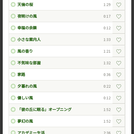
♡
天倫の桜
1:29
♡
夜明けの風
0:17
♡
幸福の余韻
0:12
♡
小さな案内人
1:33
♡
風の香り
1:21
♡
不気味な部屋
1:32
♡
家路
0:36
♡
夕暮れの風
0:22
♡
優しい風
0:12
♡
「彼の丘に眠る」オープニング
1:52
♡
夢幻の風
1:52
♡
アカデミー生活
2:36