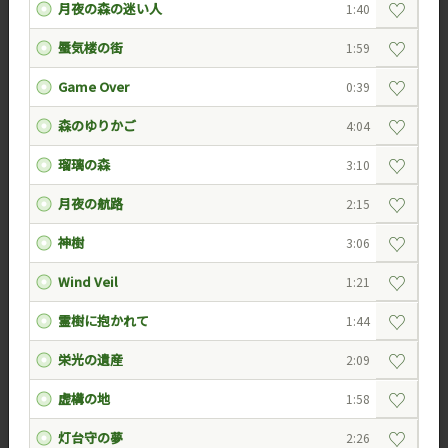
♡
月夜の森の迷い人
1:40
♡
蜃気楼の街
1:59
♡
Game Over
0:39
♡
森のゆりかご
4:04
♡
瑠璃の森
3:10
♡
月夜の航路
2:15
♡
神樹
3:06
♡
Wind Veil
1:21
♡
霊樹に抱かれて
1:44
♡
栄光の遺産
2:09
♡
虚構の地
1:58
♡
灯台守の夢
2:26