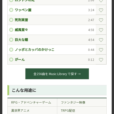
♡
♡
ワッペン屋
3:24
♡
死刑実習
2:47
♡
威風堂々
4:58
♡
巨大な蝶
4:54
♡
ノッポとカッパのかけっこ
0:44
♡
がーん
0:12
全256曲を Music Library で探す →
こんな用途に
RPG・アドベンチャーゲーム
ファンタジー映像
異世界アニメ
TRPG配信