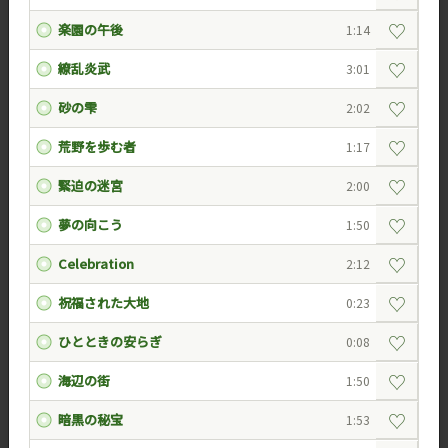
♡
楽園の午後
1:14
♡
繚乱炎武
3:01
♡
砂の雫
2:02
♡
荒野を歩む者
1:17
♡
緊迫の迷宮
2:00
♡
夢の向こう
1:50
♡
Celebration
2:12
♡
祝福された大地
0:23
♡
ひとときの安らぎ
0:08
♡
海辺の街
1:50
♡
暗黒の秘宝
1:53