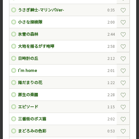
♡
うさぎ紳士-マリンバVer-
0:35
♡
小さな探検隊
2:00
♡
氷雪の森林
2:44
♡
大地を揺るがす咆哮
2:58
♡
日時計の丘
2:12
♡
I'm home
2:01
♡
陽だまりの花
1:22
♡
原生の楽園
2:28
♡
エピソード
1:15
♡
三番街のボス猫
2:02
♡
まどろみの色彩
0:53