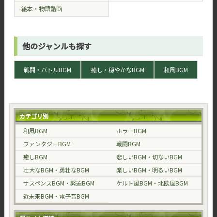
絵本・物語動画
他のジャンルも探す
戦闘・バトルBGM
癒し・穏やかなBGM
和風BGM
カテゴリ別
和風BGM
ホラーBGM
ファンタジーBGM
戦闘BGM
癒しBGM
悲しいBGM・切ないBGM
壮大なBGM・勇壮なBGM
楽しいBGM・明るいBGM
サスペンスBGM・緊迫BGM
ケルト風BGM・北欧風BGM
近未来BGM・電子音BGM