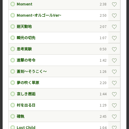
♡
Moment
2:38
♡
Moment~オルゴールVer~
2:50
♡
廻天動地
2:07
♡
瞬光の切先
1:07
♡
思考実験
0:50
♡
進撃の号令
1:42
♡
蒼刻～そうこく～
1:26
♡
夢の吹く草原
2:20
♡
哀しき邂逅
1:44
♡
村を出る日
1:29
♡
確執
2:45
♡
Lost Child
1:04