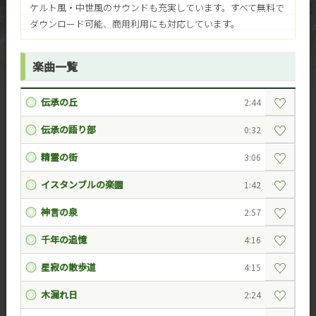
ケルト風・中世風のサウンドも充実しています。すべて無料で
ダウンロード可能、商用利用にも対応しています。
楽曲一覧
♡
伝承の丘
2:44
♡
伝承の語り部
0:32
♡
精霊の街
3:06
♡
イスタンブルの楽園
1:42
♡
神言の泉
2:57
♡
千年の追憶
4:16
♡
星寂の散歩道
4:15
♡
木漏れ日
2:24