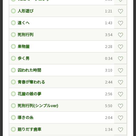
♡
人形遊び
1:21
♡
遠くへ
1:43
♡
死刑行列
3:54
♡
果物屋
2:28
♡
歩く男
0:34
♡
囚われた時間
3:10
♡
青春が奪われる
2:44
♡
花屋の娘の夢
2:56
♡
死刑行列(シンプルver)
5:50
♡
導きの糸
2:04
♡
廻りだす歯車
1:34