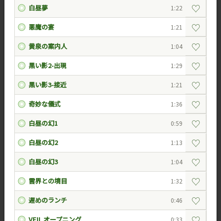
♡
白昼夢
1:22
♡
悪魔の宴
1:21
♡
黄泉の案内人
1:04
♡
黒い影2-出現
1:29
♡
黒い影3-接近
1:21
♡
奇妙な儀式
1:36
♡
白昼の幻1
0:59
♡
白昼の幻2
1:13
♡
白昼の幻3
1:04
♡
雲界との境目
1:32
♡
遅めのランチ
0:46
♡
VEIL オープニング
0:33