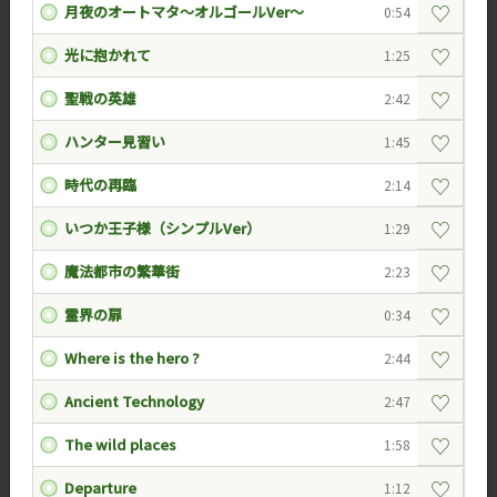
♡
月夜のオートマタ～オルゴールVer～
0:54
♡
光に抱かれて
1:25
♡
聖戦の英雄
2:42
♡
ハンター見習い
1:45
♡
時代の再臨
2:14
♡
いつか王子様（シンプルVer）
1:29
♡
魔法都市の繁華街
2:23
♡
霊界の扉
0:34
♡
Where is the hero ?
2:44
♡
Ancient Technology
2:47
♡
The wild places
1:58
♡
Departure
1:12