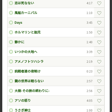
♡
志は死なない
4:17
♡
風船カーニバル
1:10
♡
Days
3:45
♡
ホルマリンと胎児
1:50
♡
静かに
1:40
♡
いつかの大地へ
3:39
♡
アメノフトツハシラ
2:19
♡
挑戦者達の夜明け
0:23
♡
鏡の世界は眠らない
2:57
♡
大樹-その旅の終わりに-
2:56
♡
アソの怒り
4:05
♡
うさぎ紳士
1:00