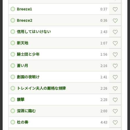
♡
Breeze1
0:37
♡
Breeze2
0:36
♡
信用してはいけない
1:43
♡
新天地
1:07
♡
騎士団と少年
1:56
♡
蒼い月
2:16
♡
創国の夜明け
1:41
♡
トレメイン夫人の厳格な規律
2:26
♡
襲撃
2:28
♡
深淵に臨む
2:00
♡
杜の奏
4:43