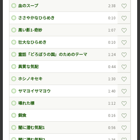
♡
血のスープ
2:38
♡
ささやかなひらめき
0:10
♡
黒い影1-奇妙
1:07
♡
壮大なひらめき
0:10
♡
童話「どろぼうの国」のためのテーマ
1:24
♡
異質な気配
0:44
♡
ホシノキセキ
1:30
♡
サマヨイサマヨウ
1:40
♡
壊れた標
1:12
♡
餌食
0:16
♡
闇に潜む気配1
0:56
♡
闇に潜む気配2
1:36