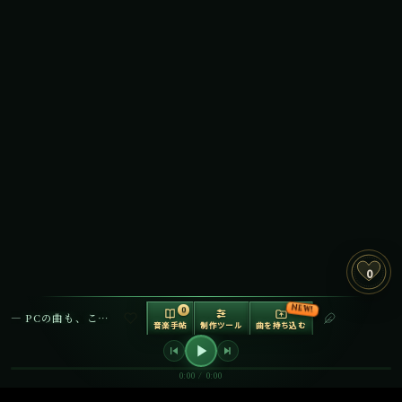
0
NEW!
0
— PCの曲も、ここで再生できます —
音楽手帖
制作ツール
曲を持ち込む
音の調理場
制作ツールボッ
クス V2
0:00 / 0:00