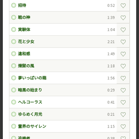
♡
招待
0:52
♡
戦の神
1:39
♡
実験体
1:04
♡
花と少女
2:21
♡
違和感
1:49
♡
煉獄の風
1:18
♡
夢いっぱいの箱
1:56
♡
暗黒の始まり
0:29
♡
ヘルコーラス
0:41
♡
ゆらめく月光
0:21
♡
霊界のサイレン
1:15
♡
追跡者
0:38