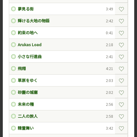
♡
夢見る街
3:49
♡
輝ける大地の物語
2:42
♡
約束の地へ
0:41
♡
Arukas Load
2:18
♡
小さな行進曲
2:41
♡
飛翔
4:21
♡
草原をゆく
2:03
♡
砂塵の城塞
2:02
♡
未来の種
2:56
♡
二人の旅人
2:58
♡
精霊舞い
3:42