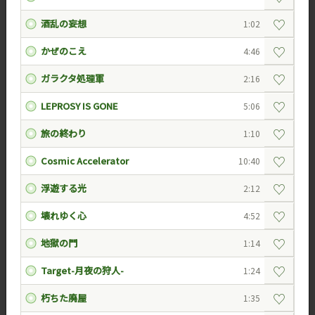
♡
酒乱の妄想
1:02
♡
かぜのこえ
4:46
♡
ガラクタ処理軍
2:16
♡
LEPROSY IS GONE
5:06
♡
旅の終わり
1:10
♡
Cosmic Accelerator
10:40
♡
浮遊する光
2:12
♡
壊れゆく心
4:52
♡
地獄の門
1:14
♡
Target-月夜の狩人-
1:24
♡
朽ちた廃屋
1:35