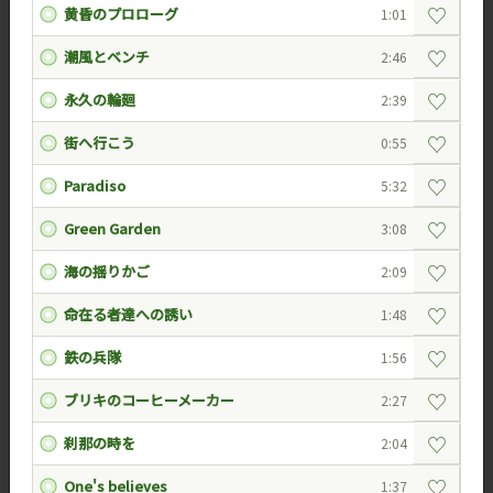
♡
黄昏のプロローグ
1:01
♡
潮風とベンチ
2:46
♡
永久の輪廻
2:39
♡
街へ行こう
0:55
♡
Paradiso
5:32
♡
Green Garden
3:08
♡
海の揺りかご
2:09
♡
命在る者達への誘い
1:48
♡
鉄の兵隊
1:56
♡
ブリキのコーヒーメーカー
2:27
♡
刹那の時を
2:04
♡
One's believes
1:37