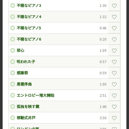
♡
不穏なピアノ3
1:30
♡
不穏なピアノ4
1:32
♡
不穏なピアノ5
0:46
♡
不穏なピアノ6
0:20
♡
邪心
1:09
♡
呪われた子
0:57
♡
感謝祭
0:59
♡
黒雲序曲
1:00
♡
エントロピー増大開始
2:51
♡
孤独を映す鏡
1:40
♡
移動式井戸
3:50
ロンドンの死
2:06