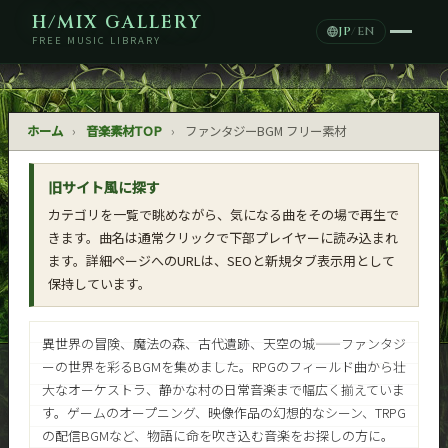
H/MIX GALLERY
JP
/
EN
FREE MUSIC LIBRARY
ホーム
›
音楽素材TOP
›
ファンタジーBGM フリー素材
ファンタジーBGM フリー素材
旧サイト風に探す
Fantasy BGM — Free Music
カテゴリを一覧で眺めながら、気になる曲をその場で再生で
256曲のフリーBGM
きます。曲名は通常クリックで下部プレイヤーに読み込まれ
ます。詳細ページへのURLは、SEOと新規タブ表示用として
保持しています。
異世界の冒険、魔法の森、古代遺跡、天空の城——ファンタジ
ーの世界を彩るBGMを集めました。RPGのフィールド曲から壮
大なオーケストラ、静かな村の日常音楽まで幅広く揃えていま
す。ゲームのオープニング、映像作品の幻想的なシーン、TRPG
の配信BGMなど、物語に命を吹き込む音楽をお探しの方に。