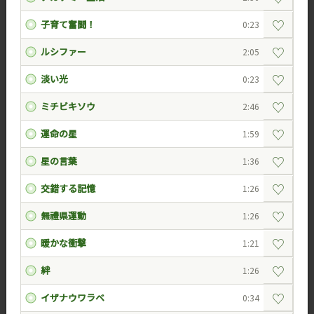
♡
子育て奮闘！
0:23
♡
ルシファー
2:05
♡
淡い光
0:23
♡
ミチビキソウ
2:46
♡
運命の星
1:59
♡
星の言葉
1:36
♡
交錯する記憶
1:26
♡
無禮県運動
1:26
♡
暖かな衝撃
1:21
♡
絆
1:26
♡
イザナウワラベ
0:34