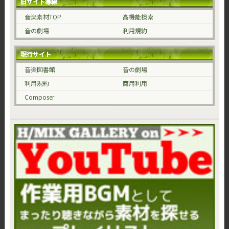
旧サイト導線
音楽素材TOP
高機能検索
音の劇場
利用規約
現行サイト
音楽図書館
音の劇場
利用規約
商用利用
Composer