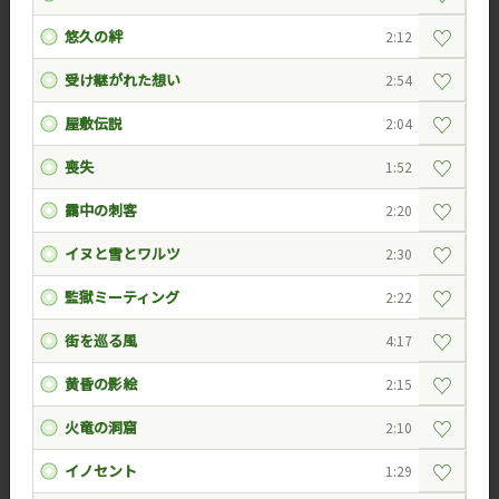
♡
悠久の絆
2:12
♡
受け継がれた想い
2:54
♡
屋敷伝説
2:04
♡
喪失
1:52
♡
靄中の刺客
2:20
♡
イヌと雪とワルツ
2:30
♡
監獄ミーティング
2:22
♡
街を巡る風
4:17
♡
黄昏の影絵
2:15
♡
火竜の洞窟
2:10
♡
イノセント
1:29