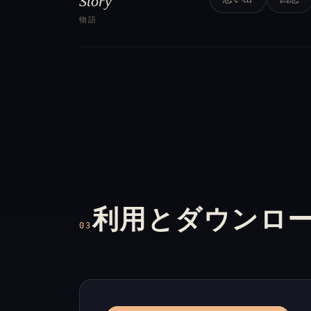
Story
物語
利用とダウンロ
03