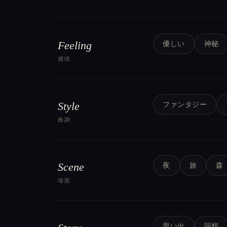
Feeling
優しい
神秘
感情
Style
ファンタジー
曲調
Scene
夜
旅
森
場面
思い出
回想