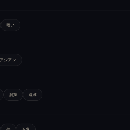
暗い
アジアン
洞窟
遺跡
夢
予兆