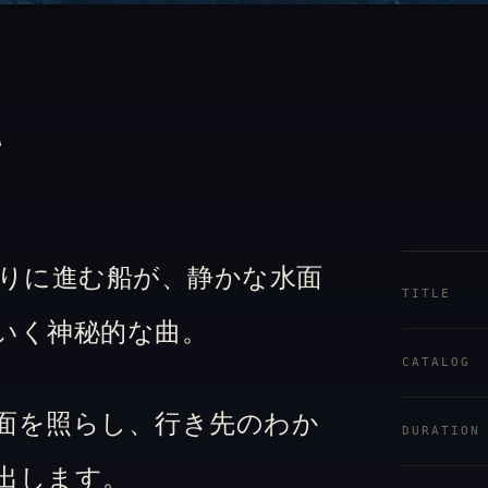
て
りに進む船が、静かな水面
TITLE
いく神秘的な曲。
CATALOG
面を照らし、行き先のわか
DURATION
出します。