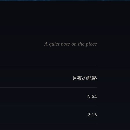
A quiet note on the piece
月夜の航路
N 64
2:15