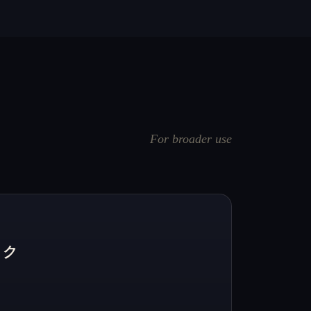
For broader use
ック