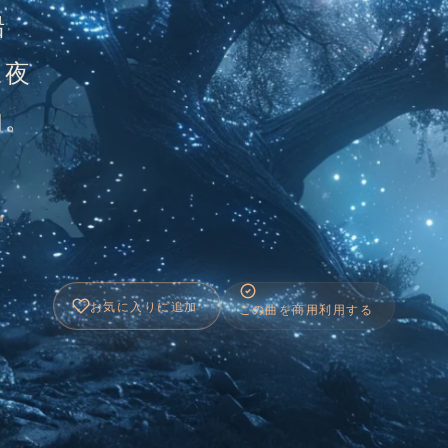
船
に夜
曲。
お気に入りに追加
この曲を商用利用する