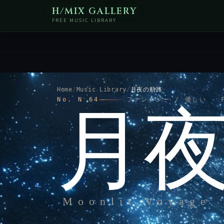
H/MIX GALLERY
FREE MUSIC LIBRARY
Home
/
Music Library
/
月夜の航路
No. N 64
ファンタジー / 優しい - F
月
Moonlit Voyage