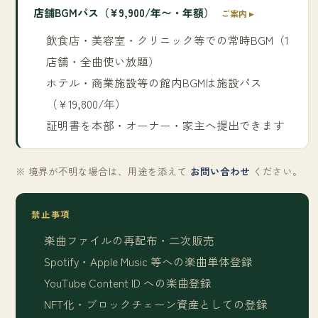
店舗BGMパス（¥9,900/年〜・年額）
ご案内 ▸
飲食店・美容室・クリニック等での常時BGM（1
店舗・全曲使い放題）
ホテル・商業施設等の館内BGMは施設パス
（¥19,800/年）
証明書を本部・オーナー・家主へ提出できます
※ 境界が不明な場合は、用途を添えて
お問い合わせ
ください。
禁止事項
楽曲ファイルの再配布・二次販売
Spotify・Apple Music 等への楽曲単体登録
YouTube Content ID への楽曲登録
NFT化・ブロックチェーン資産としての登録