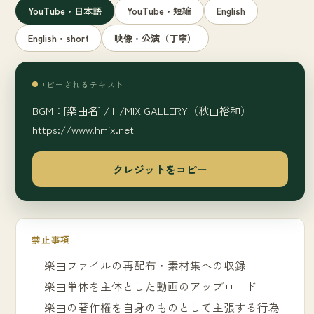
YouTube・日本語
YouTube・短縮
English
English・short
映像・公演（丁寧）
コピーされるテキスト
BGM：[楽曲名] / H/MIX GALLERY（秋山裕和）

https://www.hmix.net
クレジットをコピー
禁止事項
楽曲ファイルの再配布・素材集への収録
楽曲単体を主体とした動画のアップロード
楽曲の著作権を自身のものとして主張する行為