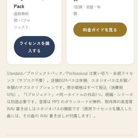
Pack
1店舗・全曲・年
曲数無制
額
限・1プロ
ジェクト
料金ガイドを見る
ライセンスを購
入する
Standard／プロジェクトパック／Professional は買い切り・永続ライセ
ンス（サブスク不要）。店舗BGMパスは年額、スタジオパスは月額／
年額のサブスクリプションです。表示価格はすべて税込（消費税
10%）。「1プロジェクト」＝同一タイトルの作品1つ。続編・シリーズ
は別途必要です。音源は MP3 のダウンロードが無料、制作用の高音質
WAV 書き出しはスタジオパスの機能です（商用ライセンスを購入した
曲には、その曲の WAV 書き出しが付属します）。