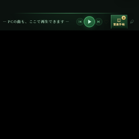
音の調理場
制作ツールボッ
0
— PCの曲も、ここで再生できます —
音楽手帖
クス V2
動画をアップロードして音楽を合わせる
音割れ
音作り
リミッター
原音
OFF
OK
-∞dB
使える？
動画
表記コピー
シェア
波
✅
YouTube動画（収益化OK）
無料
✅
YouTube Shorts
無料
✅
TikTok
無料（60秒目安）
✅
Instagram Reels
無料
H/MIX GALLERY