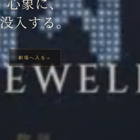
心象に、
没入する。
む、もうひとつの聴き方。音楽が空間そのも
のになる体験を。
劇場へ入る