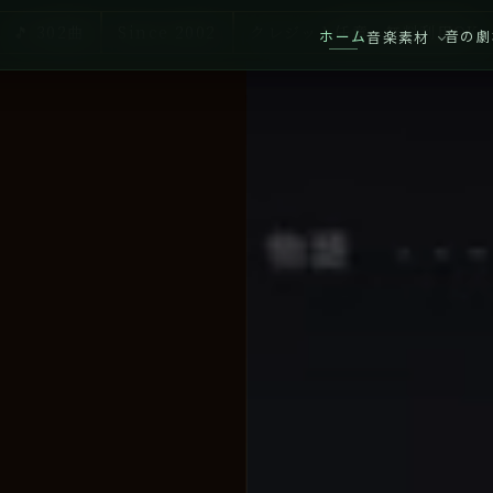
🎵 302曲
Since 2002
クレジット任意・無料利用OK
ホーム
音の劇
音楽素材