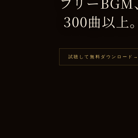
フリーBGM
300曲以上
和風・ファンタジー・ホラー・癒し・バ
YouTube・ゲーム・映像に使える無料BG
試聴して無料ダウンロード
ーン・気分・尺で絞り込めます。