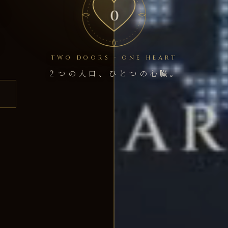
、
0
。
TWO DOORS · ONE HEART
トル。
シーンに沈
２つの入口、ひとつの心臓。
M素材を、シ