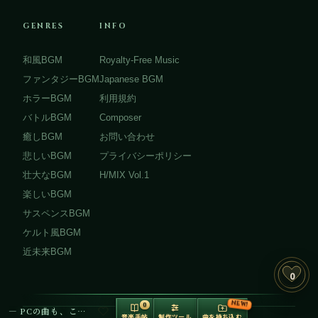
GENRES
INFO
和風BGM
Royalty-Free Music
ファンタジーBGM
Japanese BGM
ホラーBGM
利用規約
バトルBGM
Composer
癒しBGM
お問い合わせ
悲しいBGM
プライバシーポリシー
壮大なBGM
H/MIX Vol.1
楽しいBGM
サスペンスBGM
ケルト風BGM
近未来BGM
0
NEW!
0
— PCの曲も、ここで再生できます —
音楽手帖
制作ツール
曲を持ち込む