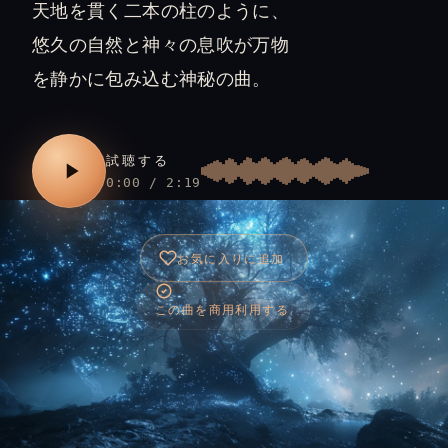
天地を貫く二本の柱のように、
悠久の自然と神々の息吹が万物
を静かに包み込む神秘の曲。
試聴する
0:00 / 2:19
お気に入りに追加
この曲を商用利用する