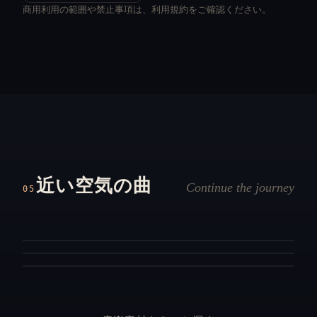
商用利用の範囲や禁止事項は、利用規約をご確認ください。
No. N 145
No. C 2
氷雪の森林
No. C 1
日時計の丘
千年の追憶
静寂に包まれた雪の森に、氷の結晶が一つ一つ積もる
近い空気の曲
夕暮れの丘を駆け回る子供たちの笑い声が聞こえてき
ような神秘的で落ち着いた冬のBGM。
Continue the journey
05
古代の石畳を渡る風のように、穏やかで荘厳な旋律が
そうな、温かいBGM。
悠久の時を運んでくる。
森
神秘
フィールド
楽しい
遺跡
勇壮