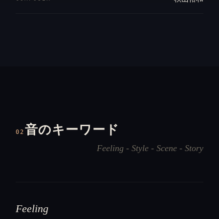
音のキーワード
02
Feeling - Style - Scene - Story
Feeling