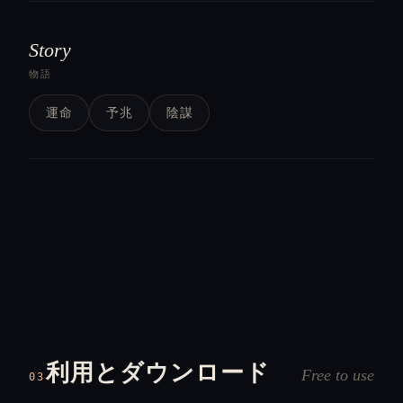
Story
物語
運命
予兆
陰謀
利用とダウンロード
Free to use
03