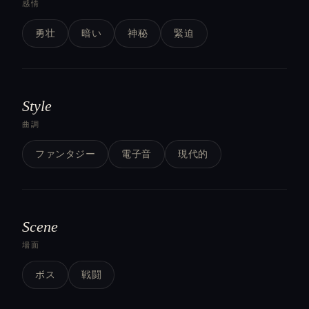
感情
勇壮
暗い
神秘
緊迫
Style
曲調
ファンタジー
電子音
現代的
Scene
場面
ボス
戦闘