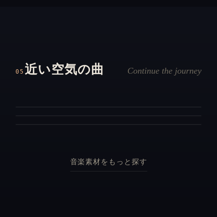
No. N 93
No. N 38
進撃の号令
No. N 76
時代の再臨
廻天動地
和と電子音が激しく交差する戦陣の号令、鬨の声と共
近い空気の曲
時の底から這い上がるような重厚な旋律が、暗闇の中
に大軍が動き出す強いな和風戦闘曲。
Continue the journey
05
天地を裂くような威圧感で響き渡る和楽器が、強大な
で静かに膨らんでいきます。
敵の存在感を大きく高める壮絶な曲。
戦闘
勇壮
戦闘
勇壮
ボス
勇壮
音楽素材をもっと探す