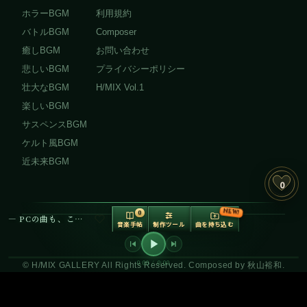
ホラーBGM
利用規約
バトルBGM
Composer
癒しBGM
お問い合わせ
悲しいBGM
プライバシーポリシー
壮大なBGM
H/MIX Vol.1
楽しいBGM
サスペンスBGM
ケルト風BGM
近未来BGM
0
NEW!
0
— PCの曲も、ここで再生できます —
音楽手帖
制作ツール
曲を持ち込む
音の調理場
制作ツールボッ
クス V2
0:00 / 0:00
© H/MIX GALLERY All Rights Reserved. Composed by 秋山裕和.
動画をアップロードして音楽を合わせる