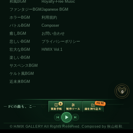
和風BGM
Royalty-Free Music
ファンタジーBGM
Japanese BGM
ホラーBGM
利用規約
バトルBGM
Composer
癒しBGM
お問い合わせ
悲しいBGM
プライバシーポリシー
壮大なBGM
H/MIX Vol.1
楽しいBGM
サスペンスBGM
ケルト風BGM
近未来BGM
0
NEW!
0
— PCの曲も、ここで再生できます —
音楽手帖
制作ツール
曲を持ち込む
音の調理場
制作ツールボッ
クス V2
0:00 / 0:00
© H/MIX GALLERY All Rights Reserved. Composed by 秋山裕和.