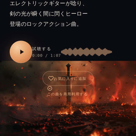
エレクトリックギターが唸り、
剣の光が瞬く間に閃くヒーロー
登場のロックアクション曲。
試聴する
0:00 / 1:07
お気に入りに追加
この曲を商用利用する