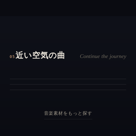
No. N 13
No. N 32
覚醒の時
No. N 96
One's believes
創国の夜明け
抗えぬ運命の歯車が静かに、そして暴力的に回り始め
近い空気の曲
人の命が熱く激しく燃え盛る様を描き出した、壮大で
るシリアスなロックナンバー。
Continue the journey
05
疾走感あふれる緊張のリズムから、やがて夜明けの大
勇壮なオーケストラ。
地を見渡すような解放感へと変貌します。
戦闘
勇壮
戦闘
勇壮
オープニング
緊迫
音楽素材をもっと探す