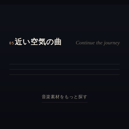
No. N 127
No. C 25
アメノフトツハシラ
No. C 5
海辺の街
イスタンブルの楽園
天地を貫く二本の柱のように、悠久の自然と神々の息
近い空気の曲
かつて栄えた港町の面影だけが残る、さびれた海辺の
吹が万物を静かに包み込む神秘の曲。
Continue the journey
05
モスクのミナレットが空に映える賑わいの街角、異国
石畳を渡る風。
情緒溢れる旋律が踊る。
森
優しい
街
悲しい
神社
楽しい
音楽素材をもっと探す