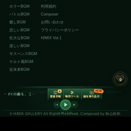
ホラーBGM
利用規約
バトルBGM
Composer
癒しBGM
お問い合わせ
悲しいBGM
プライバシーポリシー
壮大なBGM
H/MIX Vol.1
楽しいBGM
サスペンスBGM
ケルト風BGM
近未来BGM
0
NEW!
0
— PCの曲も、ここで再生できます —
音楽手帖
制作ツール
曲を持ち込む
音の調理場
制作ツールボッ
クス V2
0:00 / 0:00
© H/MIX GALLERY All Rights Reserved. Composed by 秋山裕和.
動画をアップロードして音楽を合わせる