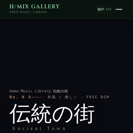
H/MIX GALLERY
JP
/
EN
FREE MUSIC LIBRARY
Home
/
Music Library
/
伝統の街
No. N 8
和風 / 優しい - FREE BGM
伝統の街
Ancient Town