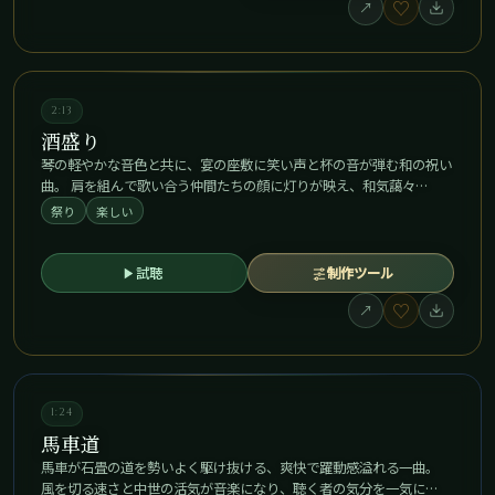
♡
↗
2:13
酒盛り
琴の軽やかな音色と共に、宴の座敷に笑い声と杯の音が弾む和の祝い
曲。 肩を組んで歌い合う仲間たちの顔に灯りが映え、和気藹々…
祭り
楽しい
試聴
制作ツール
♡
↗
1:24
馬車道
馬車が石畳の道を勢いよく駆け抜ける、爽快で躍動感溢れる一曲。
風を切る速さと中世の活気が音楽になり、聴く者の気分を一気に…