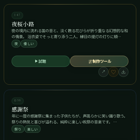
1:47
夜桜小路
夜の境内に流れる笛の音と、淡く散る花びらが折り重なる幻想的な和
の情景。 浴衣姿でそっと寄り添う二人、縁日の提灯の灯りに頬…
夜
優しい
試聴
制作ツール
♡
↗
0:59
感謝祭
年に一度の感謝祭に集まった子供たちが、声高らかに笑い踊り歌う。
祭りの熱気と喜びが溢れる、純粋に楽しい祝祭の音楽です。 …
祭り
楽しい