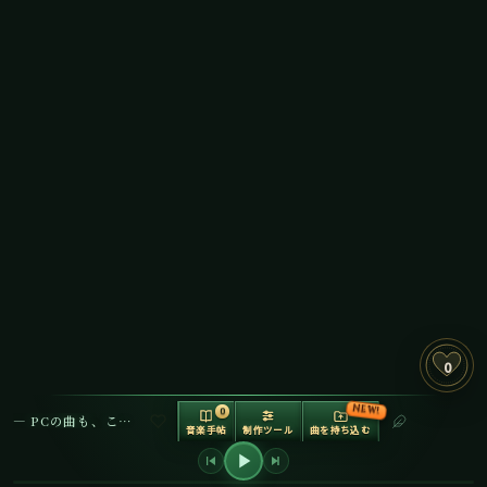
0
NEW!
0
— PCの曲も、ここで再生できます —
音楽手帖
制作ツール
曲を持ち込む
音の調理場
制作ツールボッ