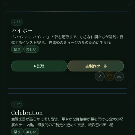
2:38
ハイホー
「ハイホー、ハイホー」と弾む足取りで、小さな仲間たちが陽気に行
進するインストBGM。 白雪姫のミュージカルのために生まれ…
祭り
楽しい
試聴
制作ツール
♡
↗
2:12
Celebration
金管楽器が高らかに鳴り響き、華やかな舞踏会が幕を開ける盛大な祝
祭のテーマ曲。 印象的のご馳走と煌めく衣装、紙吹雪が舞い踊…
祭り
楽しい