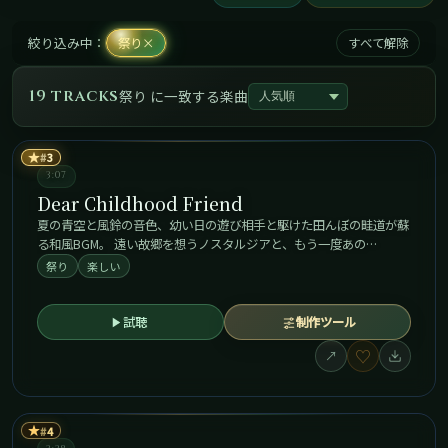
絞り込み中：
祭り
×
すべて解除
19 tracks
祭り に一致する楽曲
★
3
3:07
Dear Childhood Friend
夏の青空と風鈴の音色、幼い日の遊び相手と駆けた田んぼの畦道が蘇
る和風BGM。 遠い故郷を想うノスタルジアと、もう一度あの…
祭り
楽しい
試聴
制作ツール
♡
↗
★
4