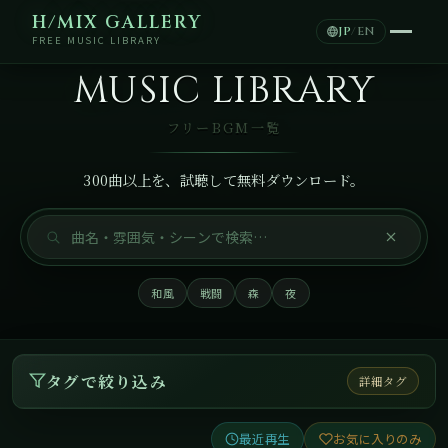
H/MIX GALLERY
JP
/
EN
FREE MUSIC LIBRARY
MUSIC LIBRARY
フリーBGM一覧
300曲以上を、試聴して無料ダウンロード。
和風
戦闘
森
夜
タグで絞り込み
詳細タグ
最近再生
お気に入りのみ