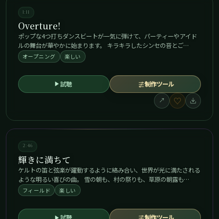
1:11
Overture!
ポップな4つ打ちダンスビートが一気に弾けて、パーティーやアイド
ルの舞台が華やかに始まります。 キラキラしたシンセの音とご…
オープニング
楽しい
試聴
制作ツール
♡
↗
2:46
輝きに満ちて
ケルトの笛と弦楽が躍動するように絡み合い、世界が光に満たされる
ような明るい喜びの曲。 雪の朝も、村の祭りも、草原の朝露も…
フィールド
楽しい
試聴
制作ツール