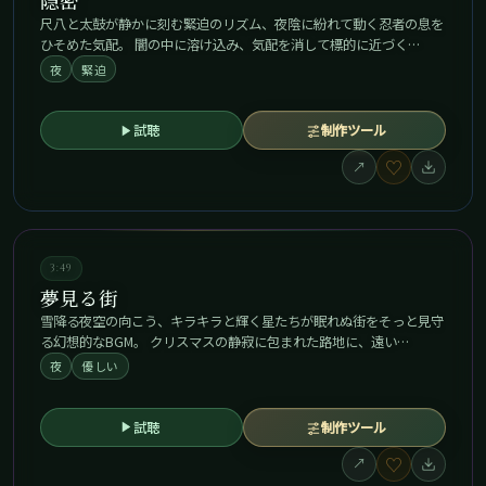
隠密
尺八と太鼓が静かに刻む緊迫のリズム、夜陰に紛れて動く忍者の息を
ひそめた気配。 闇の中に溶け込み、気配を消して標的に近づく…
夜
緊迫
試聴
制作ツール
♡
↗
3:49
夢見る街
雪降る夜空の向こう、キラキラと輝く星たちが眠れぬ街をそっと見守
る幻想的なBGM。 クリスマスの静寂に包まれた路地に、遠い…
夜
優しい
試聴
制作ツール
♡
↗