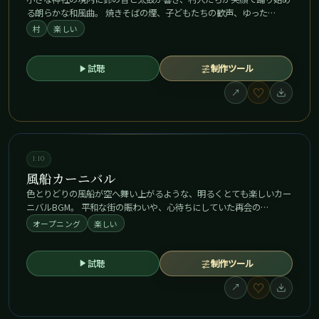
る朗らかな和風曲。 焼きそばの煙、子どもたちの歓声、ゆった…
村
楽しい
試聴
制作ツール
♡
↗
1:10
風船カーニバル
色とりどりの風船が空へ舞い上がるような、明るくとても楽しいカー
ニバルBGM。 平和な街の賑わいや、心待ちにしていた再会の…
オープニング
楽しい
試聴
制作ツール
♡
↗