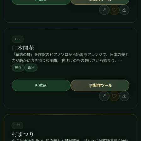
♡
↗
4:12
日本開花
「華志の舞」を序盤のピアノソロから始まるアレンジで、日本の美と
力が静かに咲き持つ和風曲。 夜明けの社の静けさから始まり、…
祭り
勇壮
試聴
制作ツール
♡
↗
1:59
村まつり
小さな神社の境内に鈴の音と太鼓が響き、村人たちが笑顔で踊り始め