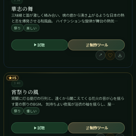
3:38
華志の舞
三味線と笛が激しく絡み合い、魂の底から湧き上がるような日本の熱
と志を爆発させる和風曲。 ハイテンションな旋律が舞台の熱気…
祭り
楽しい
試聴
制作ツール
♡
↗
★
5
3:40
宵祭りの風
宵闇に灯る提灯の行列と、遠くから聞こえてくる花火の音が心を揺ら
す夏の祭りのBGM。 気持ちよい夜風が浴衣の袖を揺らし、屋…
祭り
優しい
試聴
制作ツール