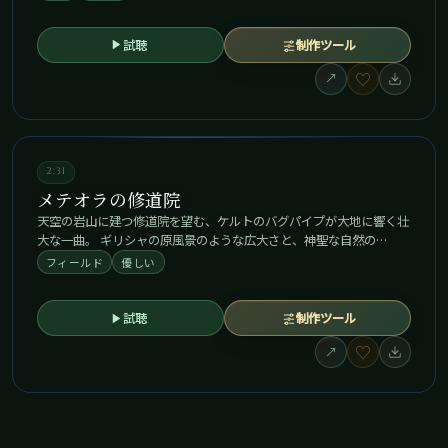
試聴
制作ツール
♡
↗
2:31
メテオラの修道院
天空の岩山に建つ修道院を望む、ケルトのバグパイプが大地に響く壮
大な一曲。 ギリシャの原風景のような広大さと、神聖な自然の…
フィールド
優しい
試聴
制作ツール
♡
↗