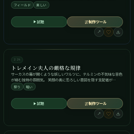
フィールド
楽しい
試聴
制作ツール
♡
↗
2:26
トレメイン夫人の厳格な規律
サーカスの幕が開くような妖しいワルツに、テルミンの不気味な音色
が絡む独特の雰囲気。 笑顔の奥に恐ろしい意図を隠す支配者が…
祭り
暗い
試聴
制作ツール
♡
↗