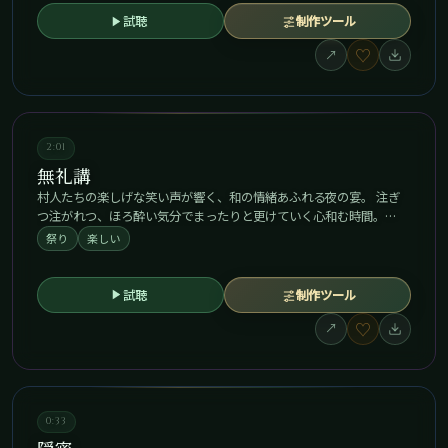
試聴
制作ツール
♡
↗
2:01
無礼講
村人たちの楽しげな笑い声が響く、和の情緒あふれる夜の宴。 注ぎ
つ注がれつ、ほろ酔い気分でまったりと更けていく心和む時間。…
祭り
楽しい
試聴
制作ツール
♡
↗
0:33