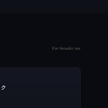
For broader use
ック