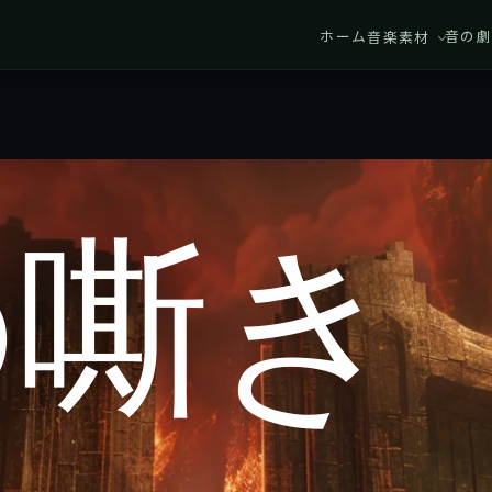
ホーム
音の劇
音楽素材
の嘶き