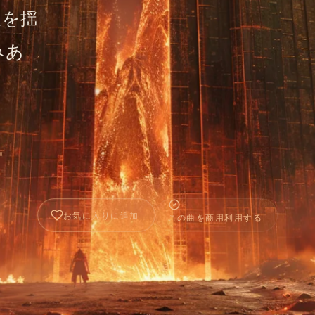
天を揺
みあ
お気に入りに追加
この曲を商用利用する