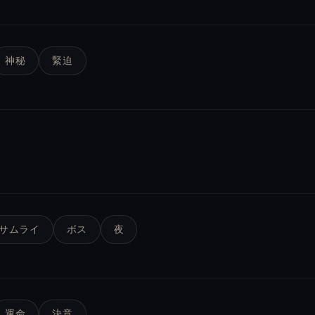
神秘
緊迫
サムライ
ボス
夜
運命
決意