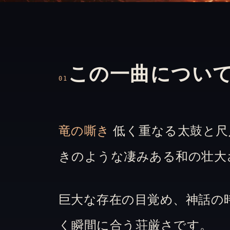
この一曲につい
01
竜の嘶き
低く重なる太鼓と尺
きのような凄みある和の壮大
巨大な存在の目覚め、神話の
く瞬間に合う荘厳さです。