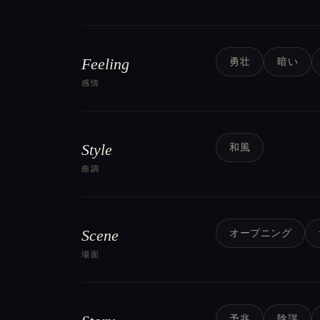
Feeling
勇壮
暗い
感情
Style
和風
曲調
Scene
オープニング
場面
予兆
陰謀