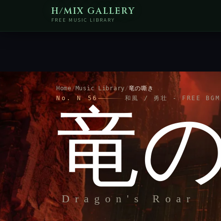
H/MIX GALLERY
FREE MUSIC LIBRARY
Home
/
Music Library
/
竜の嘶き
No. N 56
和風 / 勇壮 - FREE BGM
竜
Dragon's Roar