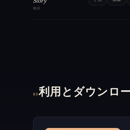
Story
物語
利用とダウンロ
03