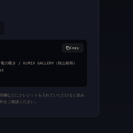
Copy
：竜の嘶き / H/MIX GALLERY（秋山裕和） 
et
、説明欄などにクレジットを入れていただけると励み
約をご確認ください。