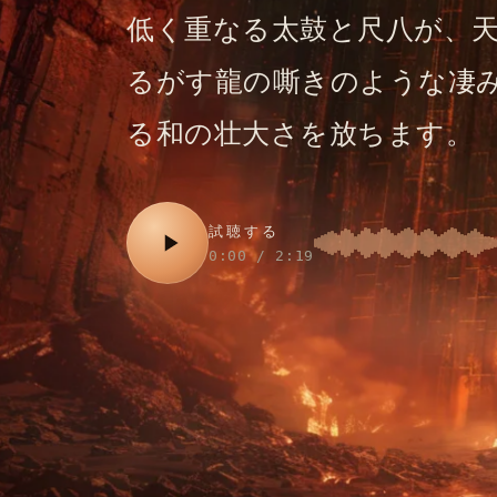
低く重なる太鼓と尺八が、
るがす龍の嘶きのような凄
る和の壮大さを放ちます。
試聴する
0:00 / 2:19