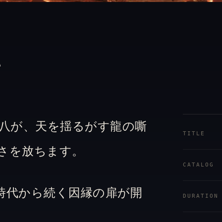
て
八が、天を揺るがす龍の嘶
TITLE
さを放ちます。
CATALOG
時代から続く因縁の扉が開
DURATION