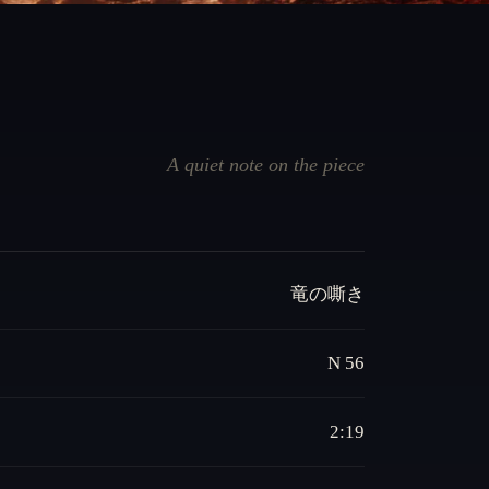
A quiet note on the piece
竜の嘶き
N 56
2:19