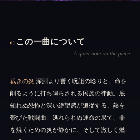
この一曲について
01
A quiet note on the piece
裁きの炎
深淵より響く呪詛の唸りと、命を
削るように打ち鳴らされる民族の律動。底
知れぬ恐怖と深い絶望感が追従する、熱を
帯びた戦闘曲。逃れられぬ運命の果て、罪
を焼くための炎が静かに、そして激しく燃