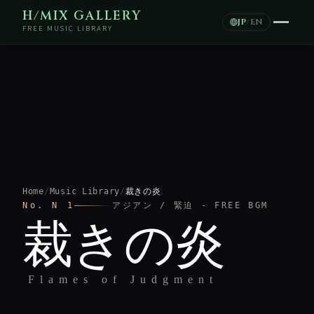
H/MIX GALLERY
JP
/
EN
FREE MUSIC LIBRARY
Home
/
Music Library
/
裁きの炎
No. N 1
アジアン / 緊迫 - FREE BGM
裁きの炎
Flames of Judgment