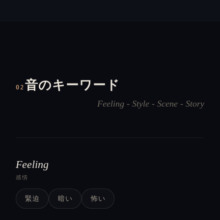
音のキーワード
02
Feeling - Style - Scene - Story
Feeling
感情
緊迫
暗い
怖い