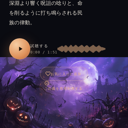
深淵より響く呪詛の唸りと、命
を削るように打ち鳴らされる民
族の律動。
試聴する
0:00 / 1:51
お気に入りに追加
この曲を商用利用する