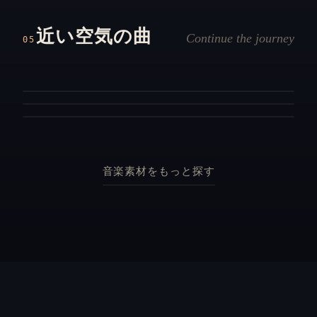
襲撃
殺戮マシン
熱気と硫黄の匂いが漂う洞窟の奥から、火竜の低い唸
近い空気の曲
「謀略の間」の旋律が牙を剥く、深い絶望感と緊迫感
り声が地響きと共に迫ってきます。
Continue the journey
05
静かな機械音から始まり、ノイズが蓄積するたびに何
に満ちた激しいアレンジ曲。
かが人の形を失っていく恐怖のBGM。
ダンジョン
怖い
戦闘
緊迫
ボス
暗い
音楽素材をもっと探す