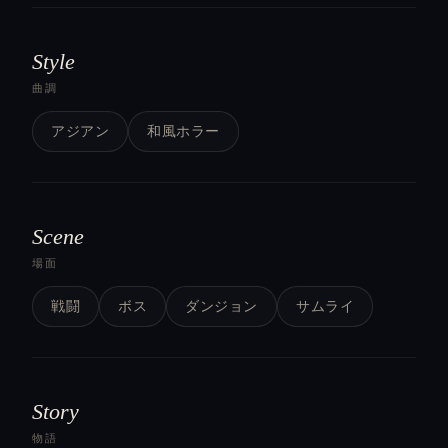
Style
曲調
アジアン
和風ホラー
Scene
場面
戦闘
ボス
ダンジョン
サムライ
Story
物語