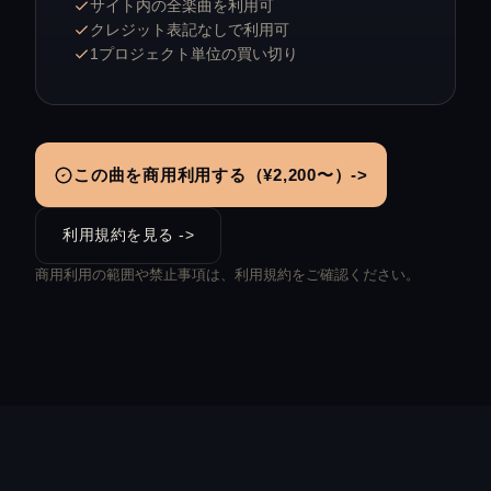
サイト内の全楽曲を利用可
クレジット表記なしで利用可
1プロジェクト単位の買い切り
この曲を商用利用する（¥2,200〜）->
利用規約を見る ->
商用利用の範囲や禁止事項は、利用規約をご確認ください。
No. N 144
No. N 20
火竜の洞窟
No. N 80