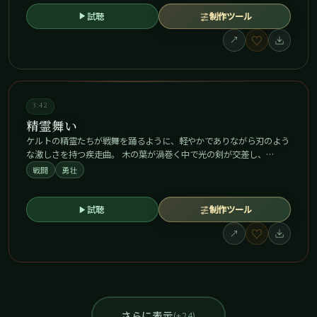
試聴
制作ツール
♡
↗
3:42
精霊舞い
ケルトの精霊たちが戦舞を踊るように、軽やかでありながら刃のよう
な激しさを持つ疾走曲。 木の葉が渦巻く中で光の剣が交差し、…
戦闘
勇壮
試聴
制作ツール
♡
↗
さらに表示
(+24)