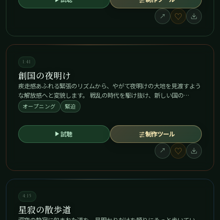
♡
↗
1:41
創国の夜明け
疾走感あふれる緊張のリズムから、やがて夜明けの大地を見渡すよう
な解放感へと変貌します。 戦乱の時代を駆け抜け、新しい国の…
オープニング
緊迫
試聴
制作ツール
♡
↗
4:15
星寂の散歩道