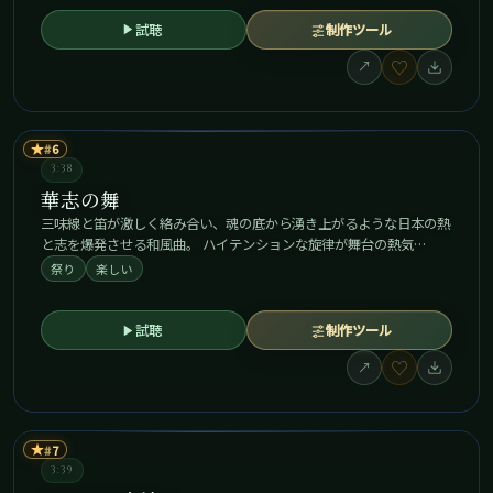
試聴
制作ツール
♡
↗
★
6
3:38
華志の舞
三味線と笛が激しく絡み合い、魂の底から湧き上がるような日本の熱
と志を爆発させる和風曲。 ハイテンションな旋律が舞台の熱気…
祭り
楽しい
試聴
制作ツール
♡
↗
★
7
3:39