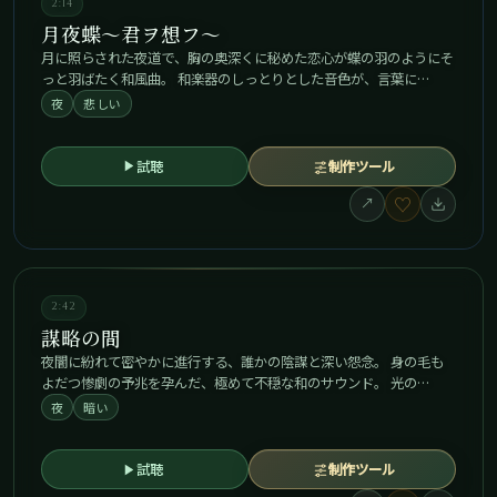
2:14
月夜蝶～君ヲ想フ～
月に照らされた夜道で、胸の奥深くに秘めた恋心が蝶の羽のようにそ
っと羽ばたく和風曲。 和楽器のしっとりとした音色が、言葉に…
夜
悲しい
試聴
制作ツール
♡
↗
2:42
謀略の間
夜闇に紛れて密やかに進行する、誰かの陰謀と深い怨念。 身の毛も
よだつ惨劇の予兆を孕んだ、極めて不穏な和のサウンド。 光の…
夜
暗い
試聴
制作ツール