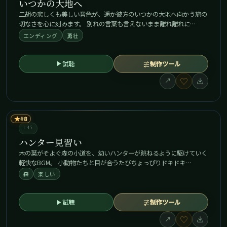
いつかの大地へ
二胡の悲しくも美しい音色が、遥か彼方のいつかの大地へ向かう旅の
切なさを心に刻みます。 別れの言葉も言えないまま離れ離れに…
エンディング
勇壮
試聴
制作ツール
♡
↗
★
8
1:45
ハンター見習い
木の葉がそよぐ森の小道を、幼いハンターが跳ねるように駆けていく
軽快なBGM。 小動物たちと目が合うたびちょっぴりドキドキ…
森
楽しい
試聴
制作ツール
♡
↗