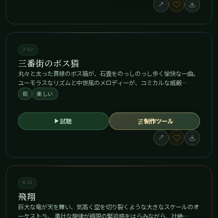
♡
↗
2:02
三番街のボス猫
丸々と太った貫禄のボス猫が、石畳をのっしのっし歩く愉快な一曲。
ユーモラスなリズムと中世風のメロディーが、コミカルな威厳…
街
楽しい
試聴
制作ツール
♡
↗
4:21
飛翔
巨大な竜が天を舞い、気高く空を切り裂くような大きなスケールのオ
ーケストラ。 勇壮な旋律が極限の緊迫感をはらみながら、壮絶…