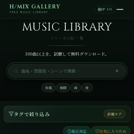
H/MIX GALLERY
JP
/
EN
FREE MUSIC LIBRARY
MUSIC LIBRARY
フリーBGM一覧
300曲以上を、試聴して無料ダウンロード。
和風
戦闘
森
夜
タグで絞り込み
詳細タグ
最近再生
お気に入りのみ