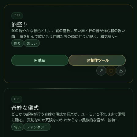
2:13
酒盛り
琴の軽やかな音色と共に、宴の座敷に笑い声と杯の音が弾む和の祝い
曲。 肩を組んで歌い合う仲間たちの顔に灯りが映え、和気藹々…
祭り
楽しい
試聴
制作ツール
♡
↗
1:36
奇妙な儀式
どこかの部族が行う奇妙な儀式の音楽が、ユーモアと不気味さで滑稽
に踊る。 真剣なのか冗談なのかわからない民族的な音が、独特…
怖い
ファンタジー