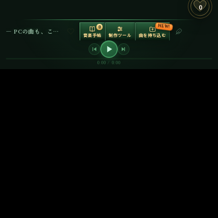
0
NEW!
0
— PCの曲も、ここで再生できます —
音楽手帖
制作ツール
曲を持ち込む
音の調理場
制作ツールボッ
クス V2
0:00 / 0:00
動画をアップロードして音楽を合わせる
音割れ
音作り
リミッター
原音
OFF
OK
-∞dB
使える？
動画
表記コピー
シェア
波
✅
YouTube動画（収益化OK）
無料
✅
YouTube Shorts
無料
✅
TikTok
無料（60秒目安）