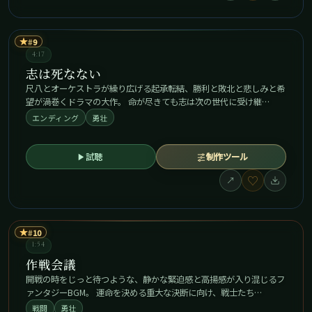
★
9
4:17
志は死なない
尺八とオーケストラが繰り広げる起承転結、勝利と敗北と悲しみと希
望が渦巻くドラマの大作。 命が尽きても志は次の世代に受け継…
エンディング
勇壮
試聴
制作ツール
♡
↗
★
10
1:54
作戦会議
開戦の時をじっと待つような、静かな緊迫感と高揚感が入り混じるフ
ァンタジーBGM。 運命を決める重大な決断に向け、戦士たち…
戦闘
勇壮