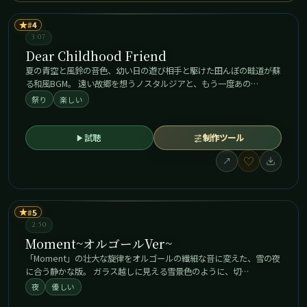
★
4
3:07
Dear Childhood Friend
夏の青空と風鈴の音色、幼い日の遊び相手と駆けた田んぼの畦道が蘇
る和風BGM。 遠い故郷を想うノスタルジアと、もう一度あの…
祭り
楽しい
試聴
制作ツール
♡
↗
★
5
2:50
Moment~オルゴールVer~
「Moment」の壮大な旋律をオルゴールの繊細な音に変えた、雪の夜
に合う静かな版。 ガラス越しに見える雪景色のように、切…
夜
優しい