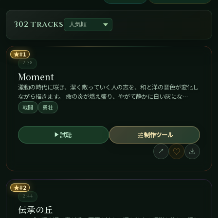
302 tracks
★
1
2:38
Moment
激動の時代に咲き、潔く散っていく人の志を、和と洋の音色が変化し
ながら描きます。 命の炎が燃え盛り、やがて静かに白い灰にな…
戦闘
勇壮
試聴
制作ツール
♡
↗
★
2
2:44
伝承の丘