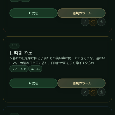
試聴
制作ツール
♡
↗
2:12
日時計の丘
夕暮れの丘を駆け回る子供たちの笑い声が聞こえてきそうな、温かい
BGM。 木漏れ日と草の香り、日時計が影を長く伸ばす夕方の…
フィールド
楽しい
試聴
制作ツール
♡
↗