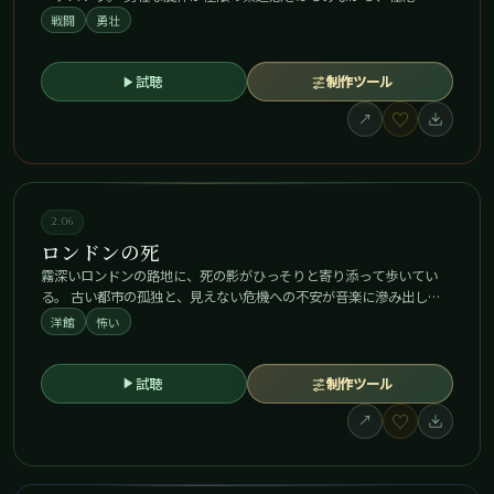
戦闘
勇壮
試聴
制作ツール
♡
↗
2:06
ロンドンの死
霧深いロンドンの路地に、死の影がひっそりと寄り添って歩いてい
る。 古い都市の孤独と、見えない危機への不安が音楽に滲み出し…
洋館
怖い
試聴
制作ツール
♡
↗