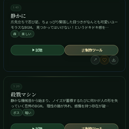
1:40
静かに
爪先立ちで忍び足、ちょっぴり緊張した目つきがなんとも可愛いユー
モラスなBGM。 見つかってはいけない！というドキドキ感を…
森
楽しい
試聴
制作ツール
♡
↗
3:20
殺戮マシン
静かな機械音から始まり、ノイズが蓄積するたびに何かが人の形を失
っていく恐怖のBGM。 理性の箍が外れ、感情を持つ存在が破…
ボス
暗い
試聴
制作ツール