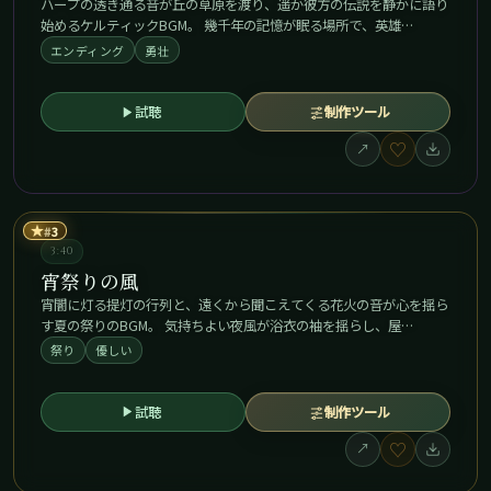
ハープの透き通る音が丘の草原を渡り、遥か彼方の伝説を静かに語り
始めるケルティックBGM。 幾千年の記憶が眠る場所で、英雄…
エンディング
勇壮
試聴
制作ツール
♡
↗
★
3
3:40
宵祭りの風
宵闇に灯る提灯の行列と、遠くから聞こえてくる花火の音が心を揺ら
す夏の祭りのBGM。 気持ちよい夜風が浴衣の袖を揺らし、屋…
祭り
優しい
試聴
制作ツール
♡
↗