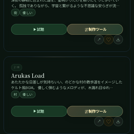
深夜の静寂に包まれた道を、星明かりだけを頼りにそっと歩いてい
く。 孤独でありながら、宇宙と繋がるような不思議な安らぎが流…
街
優しい
試聴
制作ツール
♡
↗
2:18
Arukas Load
あたたかな日差しが気持ちいい、のどかな村の散歩道をイメージした
ケルト風BGM。 優しく弾むようなメロディが、木漏れ日ゆれ…
村
優しい
試聴
制作ツール
♡
↗