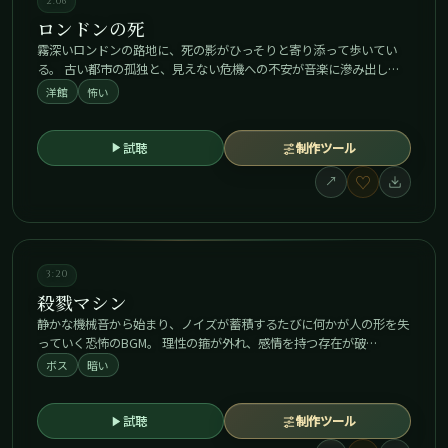
2:06
ロンドンの死
霧深いロンドンの路地に、死の影がひっそりと寄り添って歩いてい
る。 古い都市の孤独と、見えない危機への不安が音楽に滲み出し…
洋館
怖い
試聴
制作ツール
♡
↗
3:20
殺戮マシン
静かな機械音から始まり、ノイズが蓄積するたびに何かが人の形を失
っていく恐怖のBGM。 理性の箍が外れ、感情を持つ存在が破…
ボス
暗い
試聴
制作ツール