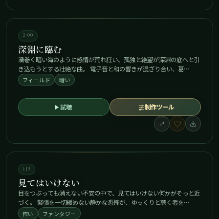
2:00
深淵に臨む
渦巻く暗い海のように感情が荒れ狂い、孤独と絶望が深淵の底へと引
き込もうとする壮絶な曲。 電子音と和の響きが混ざり合い、葛…
フィールド
暗い
試聴
制作ツール
♡
↗
1:15
見てはいけない
目をつぶっても消えない不安の中で、見てはいけない何かがそっと近
づく。 緊張を一切緩めない静かな恐怖が、ゆっくりと聴く者を…
怖い
ファンタジー