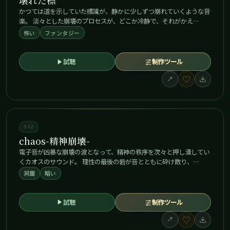
壊れた標
かつては道を示していた標識が、静かに少しずつ崩れていくような音
楽。 淡々とした崩壊のプロセスが、どこか冷静で、それがかえ…
怖い
ファンタジー
試聴
制作ツール
♡
↗
3:12
chaos-精神崩壊-
電子音が凶暴な崩壊の波となって、精神の秩序を次々と押し潰してい
くカオスのサウンド。 理性の最後の砦が音とともに砕け散り、…
洞窟
暗い
試聴
制作ツール
♡
↗