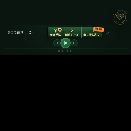
0
NEW!
0
— PCの曲も、ここで再生できます —
音楽手帖
制作ツール
曲を持ち込む
音の調理場
制作ツールボッ
クス V2
0:00 / 0:00
動画をアップロードして音楽を合わせる
音割れ
音作り
リミッター
原音
OFF
OK
-∞dB
使える？
動画
表記コピー
シェア
波
✅
YouTube動画（収益化OK）
無料
✅
YouTube Shorts
無料