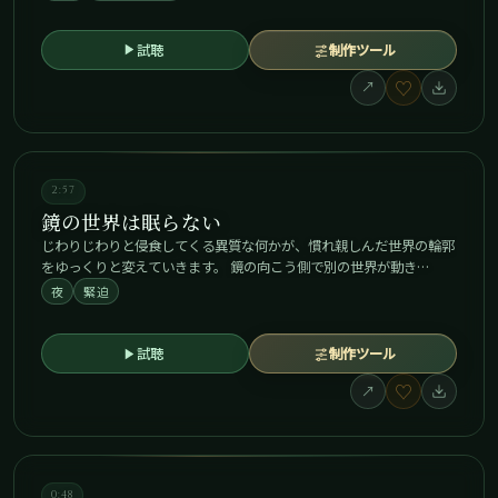
試聴
制作ツール
♡
↗
2:57
鏡の世界は眠らない
じわりじわりと侵食してくる異質な何かが、慣れ親しんだ世界の輪郭
をゆっくりと変えていきます。 鏡の向こう側で別の世界が動き…
夜
緊迫
試聴
制作ツール
♡
↗
0:48