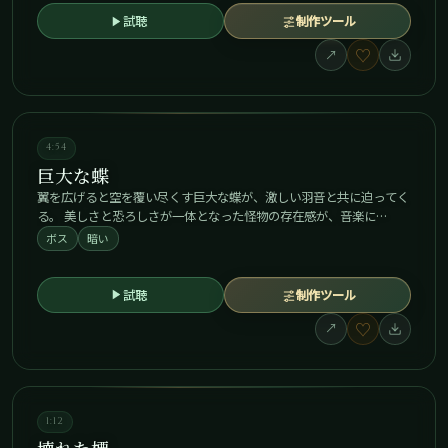
試聴
制作ツール
♡
↗
4:54
巨大な蝶
翼を広げると空を覆い尽くす巨大な蝶が、激しい羽音と共に迫ってく
る。 美しさと恐ろしさが一体となった怪物の存在感が、音楽に…
ボス
暗い
試聴
制作ツール
♡
↗
1:12