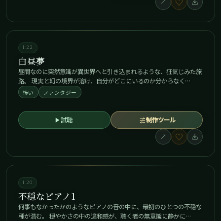
♡
↗
1:22
白昼夢
昼間なのに突然意識が異世界へと引き込まれるような、狂気じみた旅
路。 現実と幻の境界が溶け、自分がどこにいるのか分からなく…
怖い
ファンタジー
試聴
制作ツール
♡
↗
1:20
不穏なピアノ1
何事もなかったかのようなピアノの音の中に、最初のひとつの不穏な
種が潜む。 穏やかさの中の違和感が、聴く者の無意識に静かに…