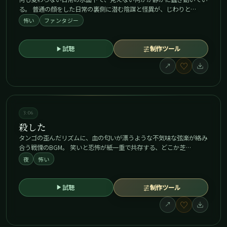
る。 普通の顔をした日常の裏側に潜む陰謀と怪異が、じわりと…
怖い
ファンタジー
試聴
制作ツール
♡
↗
3:06
殺した
タンゴの歪んだリズムに、血の匂いが漂うような不気味な弦楽が絡み
合う戦慄のBGM。 笑いと恐怖が紙一重で共存する、どこか芝…
夜
怖い
試聴
制作ツール
♡
↗