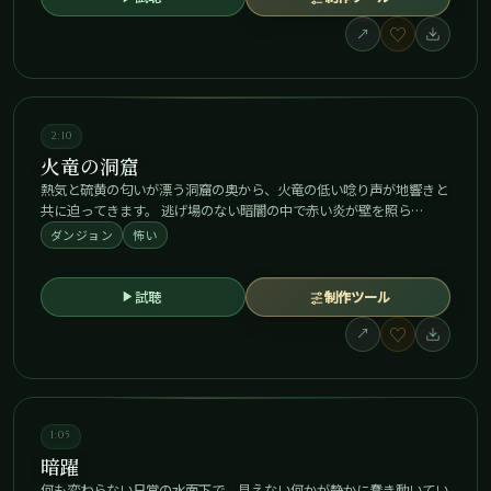
♡
↗
2:10
火竜の洞窟
熱気と硫黄の匂いが漂う洞窟の奥から、火竜の低い唸り声が地響きと
共に迫ってきます。 逃げ場のない暗闇の中で赤い炎が壁を照ら…
ダンジョン
怖い
試聴
制作ツール
♡
↗
1:05
暗躍
何も変わらない日常の水面下で、見えない何かが静かに蠢き動いてい