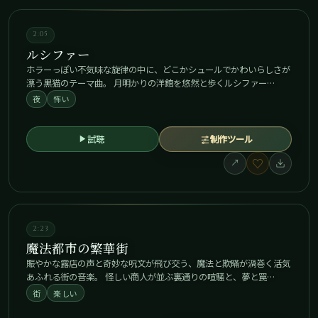
2:05
ルシファー
ホラーっぽい不気味な旋律の中に、どこかシュールでかわいらしさが
漂う黒猫のテーマ曲。 月明かりの洋館を悠然と歩くルシファー…
夜
怖い
試聴
制作ツール
♡
↗
2:23
魔法都市の繁華街
賑やかな露店の声と奇妙な呪文が飛び交う、魔法と欺瞞が渦巻く活気
あふれる街の音楽。 怪しい商人が並ぶ裏通りの喧騒と、夢と罠…
街
楽しい