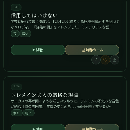
1:43
信用してはいけない
闇夜に紛れて蠢く陰謀と、じわじわと迫りくる危機を暗示する怪しげ
なメロディ。 『謀略の間』をアレンジした、ミステリアスな響…
夜
暗い
試聴
制作ツール
♡
↗
2:26
トレメイン夫人の厳格な規律
サーカスの幕が開くような妖しいワルツに、テルミンの不気味な音色
が絡む独特の雰囲気。 笑顔の奥に恐ろしい意図を隠す支配者が…
祭り
暗い
試聴
制作ツール