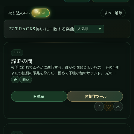
絞り込み中：
怖い
×
すべて解除
77 tracks
怖い に一致する楽曲
2:42
謀略の間
夜闇に紛れて密やかに進行する、誰かの陰謀と深い怨念。 身の毛も
よだつ惨劇の予兆を孕んだ、極めて不穏な和のサウンド。 光の…
夜
暗い
試聴
制作ツール
♡
↗