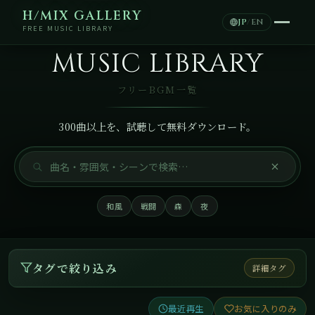
H/MIX GALLERY
JP
/
EN
FREE MUSIC LIBRARY
MUSIC LIBRARY
フリーBGM一覧
300曲以上を、試聴して無料ダウンロード。
和風
戦闘
森
夜
タグで絞り込み
詳細タグ
最近再生
お気に入りのみ