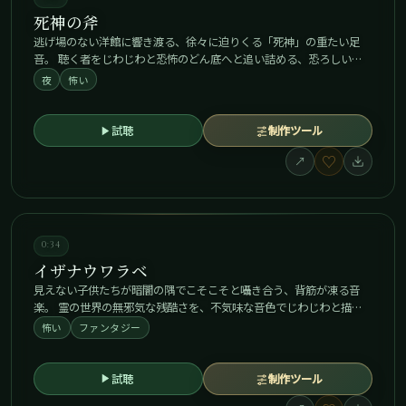
死神の斧
逃げ場のない洋館に響き渡る、徐々に迫りくる「死神」の重たい足
音。 聴く者をじわじわと恐怖のどん底へと追い詰める、恐ろしい…
夜
怖い
試聴
制作ツール
♡
↗
0:34
イザナウワラベ
見えない子供たちが暗闇の隅でこそこそと囁き合う、背筋が凍る音
楽。 霊の世界の無邪気な残酷さを、不気味な音色でじわじわと描…
怖い
ファンタジー
試聴
制作ツール