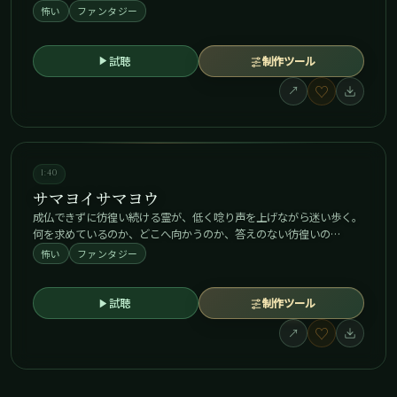
怖い
ファンタジー
試聴
制作ツール
♡
↗
1:40
サマヨイサマヨウ
成仏できずに彷徨い続ける霊が、低く唸り声を上げながら迷い歩く。
何を求めているのか、どこへ向かうのか、答えのない彷徨いの…
怖い
ファンタジー
試聴
制作ツール
♡
↗