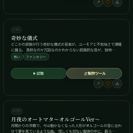
♡
↗
1:36
奇妙な儀式
どこかの部族が行う奇妙な儀式の音楽が、ユーモアと不気味さで滑稽
に踊る。 真剣なのか冗談なのかわからない民族的な音が、独特…
怖い
ファンタジー
試聴
制作ツール
♡
↗
0:54
月夜のオートマタ～オルゴールVer～
月明かりの洋館で、今は動かなくなった人形がオルゴールの音に合わ
せて夢を見ているような曲。 怪しくも切ない旋律の中に、創ら…