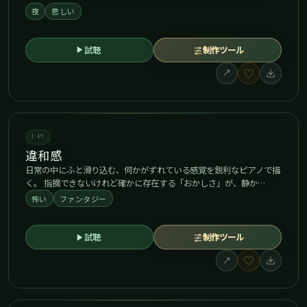
夜
悲しい
試聴
制作ツール
♡
↗
1:49
違和感
日常の中にふと滑り込む、何かがずれている感覚を鋭利なピアノで描
く。 指摘できないけれど確かに存在する「おかしさ」が、静か…
怖い
ファンタジー
試聴
制作ツール
♡
↗